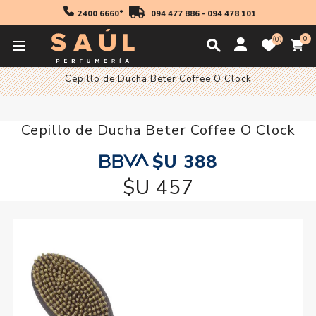
2400 6660*
094 477 886
-
094 478 101
0
0
Inicio
Accesorios
Cepillos y Peines
Cepillos
Cepillo de Ducha Beter Coffee O Clock
Cepillo de Ducha Beter Coffee O Clock
$U 388
$U 457