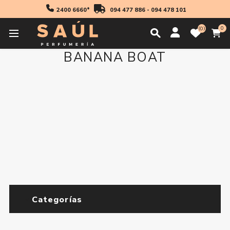
2400 6660*
094 477 886
-
094 478 101
0
0
BANANA BOAT
Categorías