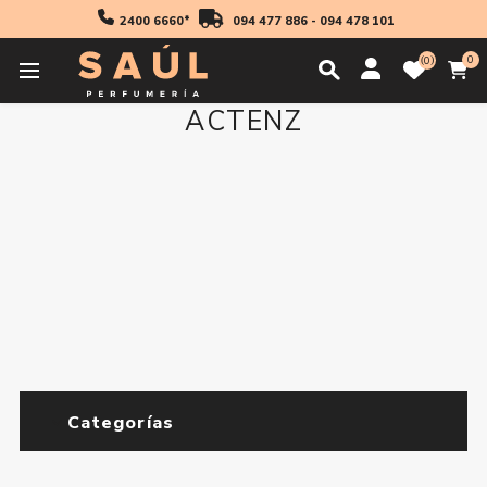
2400 6660*
094 477 886
-
094 478 101
0
0
ACTENZ
Categorías