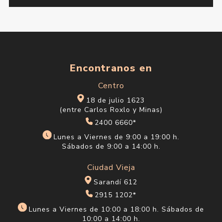
Base Maybelline Fit Me
Base Maybelline Lifter Stix
Matte + Poreless Nº235
N°25
$U 909
$U 824
$U 1.069
$U 969
Base Maybelline Lifter Stix
Base Maybelline Lifter Stix
N°45
N°60
$U 824
$U 824
$U 969
$U 969