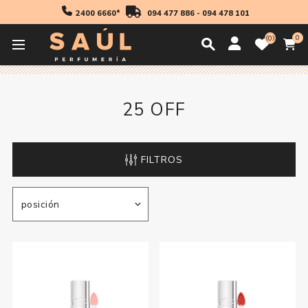
2400 6660*
094 477 886
-
094 478 101
0
0
Inicio
25 off
25 OFF
FILTROS