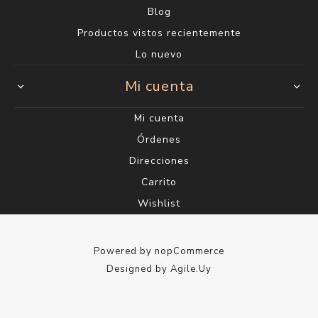
Sarandí 612
2915 1202*
Lunes a Viernes de 10:00 a 18:00 h. Sábados de
10:00 a 14:00 h.
info@saul.com.uy
Información
Quienes somos
¿Eres profesional o estudiante de belleza?
Envío y devoluciones
Términos y condiciones
Contacto