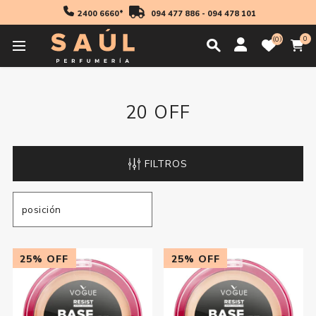
2400 6660*
094 477 886
-
094 478 101
0
0
Inicio
Promos
20 off
20 OFF
FILTROS
25% OFF
25% OFF