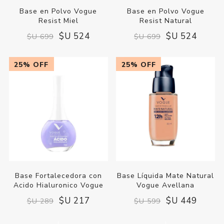
Base en Polvo Vogue
Base en Polvo Vogue
Resist Miel
Resist Natural
$U 524
$U 524
$U 699
$U 699
25% OFF
25% OFF
Base Fortalecedora con
Base Líquida Mate Natural
Acido Hialuronico Vogue
Vogue Avellana
$U 217
$U 449
$U 289
$U 599