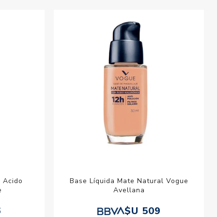
n Acido
Base Líquida Mate Natural Vogue
e
Avellana
6
$U 509