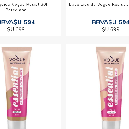
quida Vogue Resist 30h
Base Liquida Vogue Resist 
Porcelana
$U 594
$U 59
$U 699
$U 699