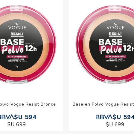
Acc
Cos
olvo Vogue Resist Bronce
Base en Polvo Vogue Resis
$U 594
$U 59
$U 699
$U 699