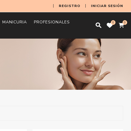
REGISTRO
INICIAR SESIÓN
MANICURIA
PROFESIONALES
0
0
s
bones y
atantes y Nutritivas
metica para
ratantes
os Y Bebes
os Y Pies
k Cosmetica
Esmaltes
Shampoo
Acondicionador y Savia
Ampollas
Fijadores para Cabello
Tintas
Packs
Shampoo
Geles Y Geles Intimos
Hombre
Aceites
Crema Dental
Absorbentes
Repelentes y
Packs De Higiene
Esmaltes
Decoracion Y Nail Art
Pinceles De Uñas
Quitaesmaltes
Uñas Postizas
Uñas Esculpidas
Tratamientos Uñas
Set
Shampoo
Acondicion
Mascaras
Fijadores
Tintas Per
s
bres
Protectores Solares
Savias
Tijeras
Limas y Escofinas
Secadores
Espejos
Cepillos
Accesorios para
Extensiones
Horquillas y Separa
ia
firmantes y
mas De Tratamiento
esorios
esorios Manos Y
Decoracion Y Nail Art
Shampoo Matizador
Acondicionador
Mascaras
Geles de Cabello
Tintas Sin Amoniaco
Acondicionadores y
Jabones en Barra
Mujer
Ceras
Enjuague Bucal
Toallas Intimas y
Esmaltes
Alicates
Corta Tips
Shampoo Ma
Laciadoras 
Geles
Tintas Sin 
Peluqueria
Mechas
antes
iarrugas
r, Espumas y
Matizador
Savia
Humedas
SemiPermanentes
Permanente
Navajas
Planchas
Peines
mocosmetica
Accesorios para Uñas
Shampoo Seco
Laciadoras y
Cremas de Peinar
Tintas Demi
Jabones Liquidos
Talcos
Cremas
Accesorios de Salud
Tornos Y Fresas
Shampoo S
Crema De P
Tintas Dem
as de Afeitar
Bolsos Estudiantes
Vinchas y Toallas
s
ón
torno de Ojos
Permanentes
Permanentes
Tratamientos
Bucal
Protectores Diarios
Mascaras M
Permanente
Hojas De Corte Y
Rizadores
Set De Cepillos Y
o
tos
arazo
Quitaesmaltes Y
Shampoo Sin Sal
Protectores Térmicos
Esponjas Y Cepillos De
Accesorios Depilacion
Cortadores
Shampoo P
Protector T
uinas De Afeitar
Afeitar
Peines
Ruleros
Donnas
 Dental
pieza
Removedores
Mascaras Matizadoras
Hair Touch
Productos De Peinado
Ducha
Pack Higiene Bucal
Tampones
Ampollas
Henna
Máquinas de Corte
liantes
Shampoo Pack
Ceras para Cabello
Bandas Depilatorias
Para Practica
Ceras
chas Y Accesorios
Sets
Rollers
Gomitas y Coleros
ios
ios
um
Uñas Postizas Y Tips
Hennas
Coloración
Pañuelos
Hair Touch
Varios
ks De Cremas
Aceites para Cabello
Lamparas Para Uñas
Aceites
Bigudies
es y
cos Faciales Y
porales
Uñas Esculpidas
Algodon Y Cotonetes
Oxidantes
tro
Espumas para Cabello
Accesorios
Espumas
res Solar
liantes
Gorras y Capas
s
Tratamiento Para Uñas
Alcohol Antisepticos Y
Decolorant
Barbería
giene
caras Faciales
Lubricantes
Accesorios Para Tinta Y
Set Para Manicuria
Mechas
imanchas y Acne
Piedras Pomes