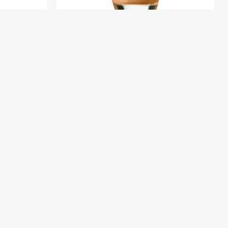
15 Glamour
Base Vogue Mate Natural Panela 325C
3
$U 509
$U 599
adas SOS
Brillo Labial Vogue BoomBastic Electrica
$U 501
$U 589
ic Magnetica
Brillo Labial Vogue BoomBastic Volcanica