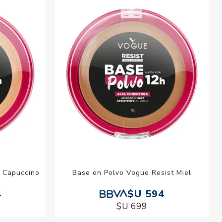
esorios para
metica
t Capuccino
Base en Polvo Vogue Resist Miel
4
$U 594
$U 699