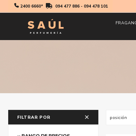
2400 6660*
094 477 886
-
094 478 101
FRAGAN
Hombr
Mujer
Niños
FILTRAR POR