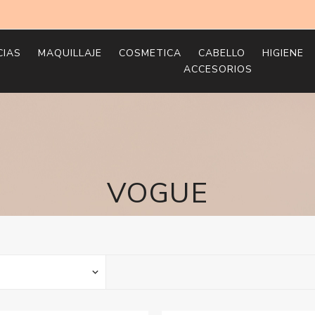
CIAS
MAQUILLAJE
COSMETICA
CABELLO
HIGIENE
ACCESORIOS
es
Labios
Perfumes Hombre
Perfumes Mujer
Perfumes Niños
Mujer
Shampoo
Labiales
Bases de Maquillaje
Productos para Ceja
Con Maquillaje
Geles Ja
Hidr
Cos
Hid
Niñ
Man
Pac
Esponja
Hom
Tijeras y Navajas
Rostro
Colonias Hombre
Colonia Mujer
Colonia Niños
Hombre
Acondicionador y Sav
Balsamo y Cuidado
Rubores
Delineadores
Sin Maquillaje
Rea
Cre
Acc
Acc
Labial
Desodor
Ant
Afte
Pies
Limas y Escofinas
Ojos
Fragancia Hombre
Fragancia Mujer
Cofres y Pack Niños
Cremas Corporales
Tratamientos
Correctores
Sombra para Ojos
Der
Crem
Perfiladores Labiale
Depilaci
Con
Accesorios Electricos
VOGUE
Maletines y Petacas
Cofres y Pack Hombre
Cofres y Packs Mujer
Niños Y Bebes
Productos De Peinad
Iluminadores
Mascara Y Tratamien
Emb
Maq
Brillo Labial
de Pestañas
Cuidado
Lim
Espejos
Brochas
Manos Y Pies
Coloracion
Polvos y Contornos
Exfo
Bro
Accesorios para Lab
Pestañas Postizas
Accesor
Ser
Cepillos y Peines
Pack De Cosmetica
Cabello Packs
Pre-Bases
Pac
Pegamentos
Repelent
Tóni
Cor
Accesorios Peluqueria
Accesorios para Ros
Protecto
Exfo
Accesorios para Ojo
Extensiones
Packs Hi
Mas
Accesorios Cabello
Ant