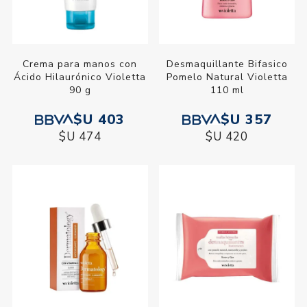
Crema para manos con
Desmaquillante Bifasico
Ácido Hilaurónico Violetta
Pomelo Natural Violetta
90 g
110 ml
$U 403
$U 357
$U 474
$U 420