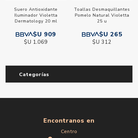
Suero Antioxidante
Toallas Desmaquillantes
Iluminador Violetta
Pomelo Natural Violetta
Dermatology 20 ml
25 u
$U 909
$U 265
$U 1.069
$U 312
Categorías
Encontranos en
Centro