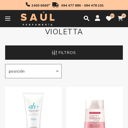
2400 6660*
094 477 886
-
094 478 101
0
0
VIOLETTA
FILTROS