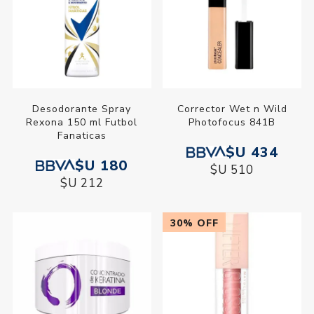
Desodorante Spray
Corrector Wet n Wild
Rexona 150 ml Futbol
Photofocus 841B
Fanaticas
$U 434
$U 180
$U 510
$U 212
30% OFF