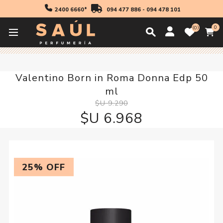
2400 6660*
094 477 886
-
094 478 101
0
0
Inicio
30 off
Valentino Born in Roma Donna Edp 50 ml
Valentino Born in Roma Donna Edp 50
ml
$U 9.290
$U 6.968
25% OFF