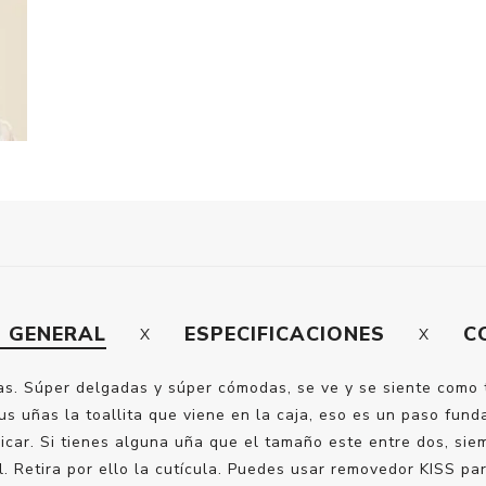
N GENERAL
ESPECIFICACIONES
C
as. Súper delgadas y súper cómodas, se ve y se siente como t
s uñas la toallita que viene en la caja, eso es un paso fun
car. Si tienes alguna uña que el tamaño este entre dos, siem
. Retira por ello la cutícula. Puedes usar removedor KISS para 