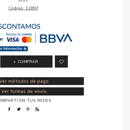
KISS
esorios para
Código:
12897
metica
COMPRAR
Ver métodos de pago
Ver formas de envío
OMPARTÍ EN TUS REDES