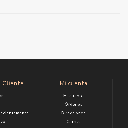
l Cliente
Mi cuenta
ar
Mi cuenta
g
Órdenes
 recientemente
Direcciones
evo
Carrito