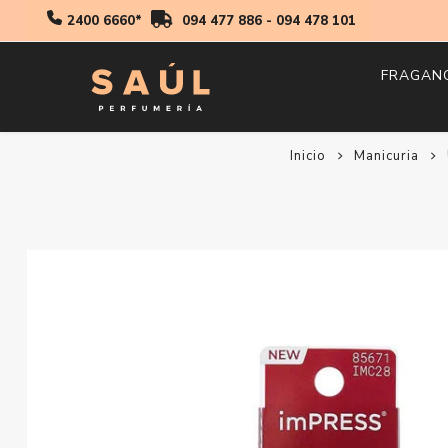
2400 6660*
094 477 886
-
094 478 101
FRAGAN
Inicio
Manicuria
Hombr
Mujer
Niños