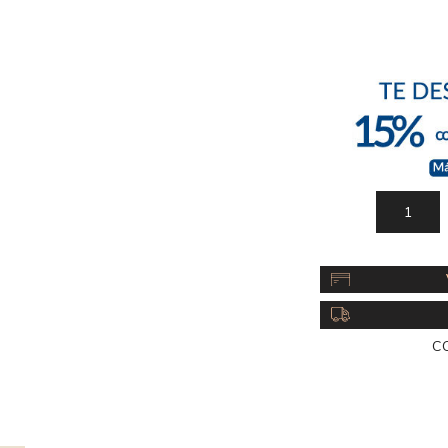
Acc
Cos
C