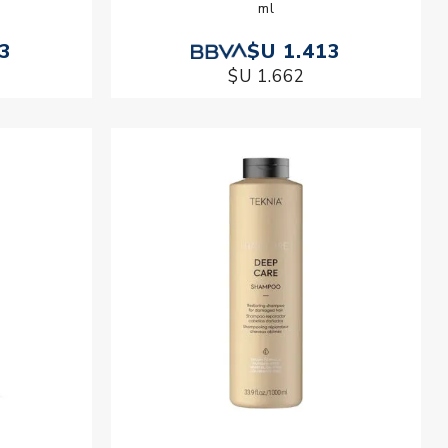
ml
13
$U 1.413
$U 1.662