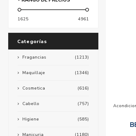
RANGO DE PRECIOS
1625
4961
Categorías
Fragancias
(1213)
Maquillaje
(1346)
Cosmetica
(616)
Cabello
(757)
Acondicio
Higiene
(585)
Manicuria
(1180)