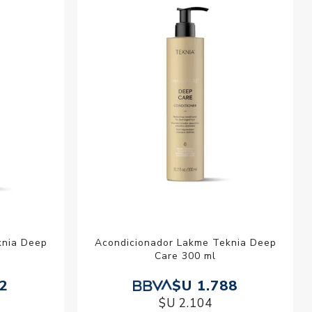
esorios para
metica
knia Deep
Acondicionador Lakme Teknia Deep
Care 300 ml
12
$U 1.788
$U 2.104