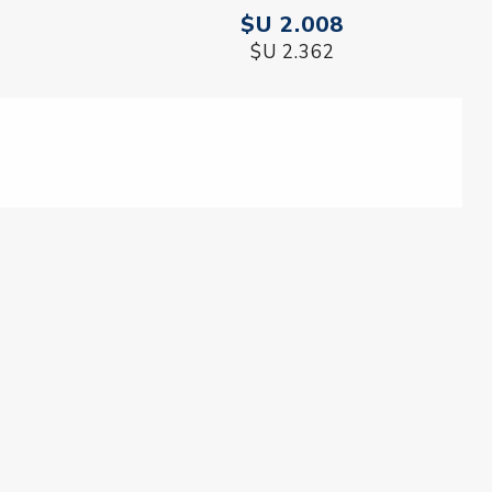
81
$U 2.008
$U 2.362
l Cliente
Mi cuenta
ar
Mi cuenta