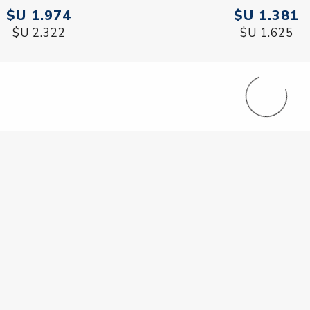
$U 1.974
$U 1.3
$U 2.322
$U 1.625
Información
Servicios a
Quienes somos
Busc