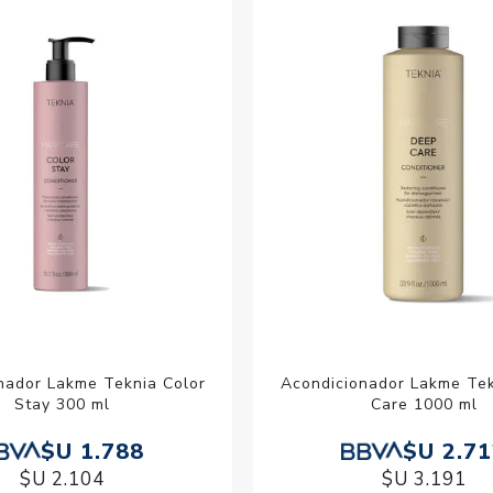
Acc
Cos
nador Lakme Teknia Color
Acondicionador Lakme Te
Stay 300 ml
Care 1000 ml
$U 1.788
$U 2.7
$U 2.104
$U 3.191