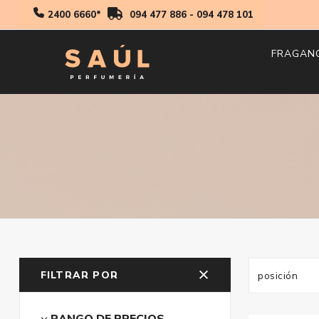
2400 6660*
094 477 886
-
094 478 101
FRAGAN
Hombr
Mujer
Niños
FILTRAR POR