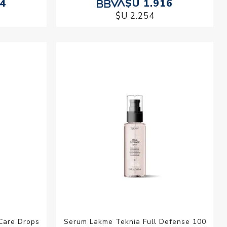
04
$U 1.916
$U 2.254
Care Drops
Serum Lakme Teknia Full Defense 100