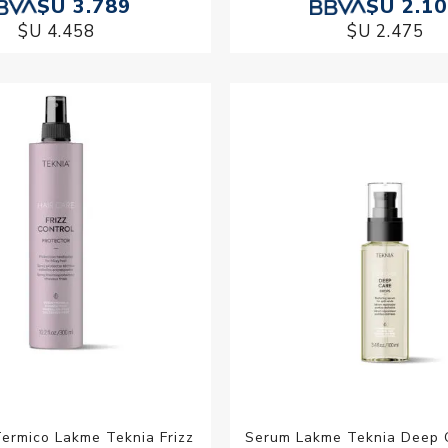
$U 3.789
$U 2.1
$U 4.458
$U 2.475
Termico Lakme Teknia Frizz
Serum Lakme Teknia Deep 