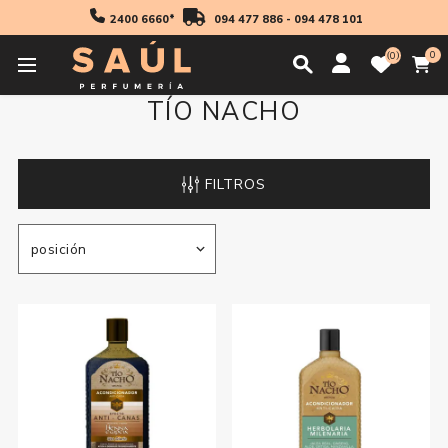
2400 6660*
094 477 886
-
094 478 101
0
0
TÍO NACHO
FILTROS