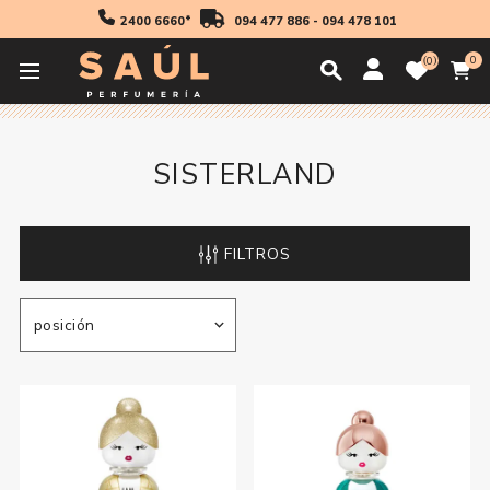
2400 6660*
094 477 886
-
094 478 101
0
0
Inicio
Sisterland
SISTERLAND
FILTROS