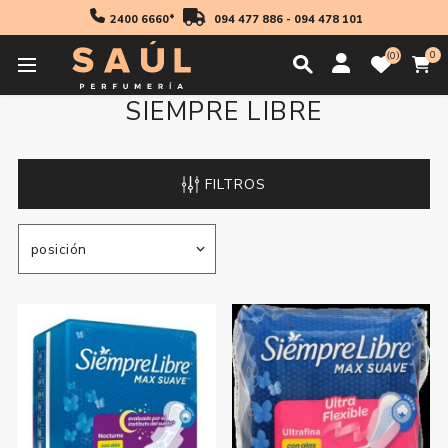
2400 6660*
094 477 886
-
094 478 101
0
0
SIEMPRE LIBRE
FILTROS