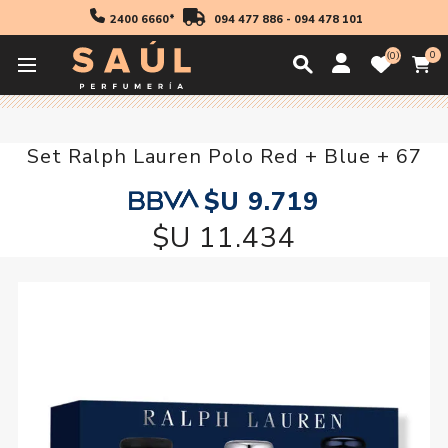
2400 6660*
094 477 886
-
094 478 101
0
0
Inicio
Regalos
Set Ralph Lauren Polo Red + Blue + 67
Set Ralph Lauren Polo Red + Blue + 67
$U 9.719
$U 11.434