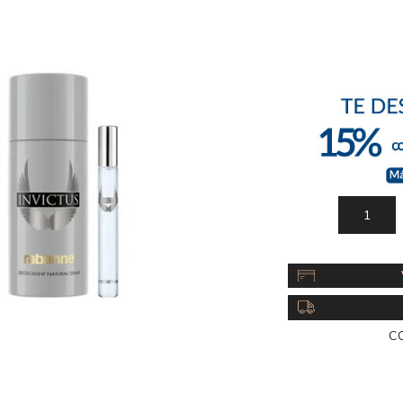
Acc
Cos
C