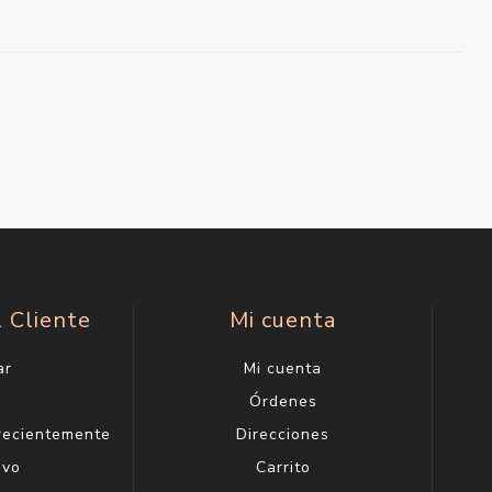
l Cliente
Mi cuenta
ar
Mi cuenta
g
Órdenes
 recientemente
Direcciones
evo
Carrito