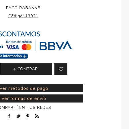
esorios para
PACO RABANNE
metica
Código:
13921
COMPRAR
Ver métodos de pago
Ver formas de envío
OMPARTÍ EN TUS REDES