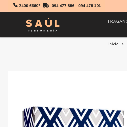
2400 6660*
094 477 886
-
094 478 101
FRAGAN
Inicio
Hombr
Mujer
Niños