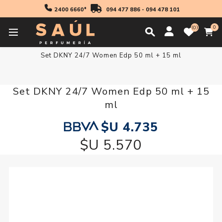
2400 6660*
094 477 886
-
094 478 101
0
0
Inicio
Fragancias
Mujer
Cofres y Packs Mujer
Set DKNY 24/7 Women Edp 50 ml + 15 ml
Set DKNY 24/7 Women Edp 50 ml + 15
ml
$U 4.735
$U 5.570