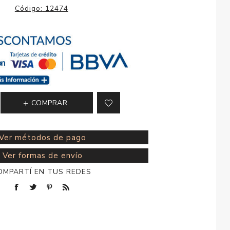
esorios para
Código:
12474
metica
COMPRAR
Ver métodos de pago
Ver formas de envío
OMPARTÍ EN TUS REDES