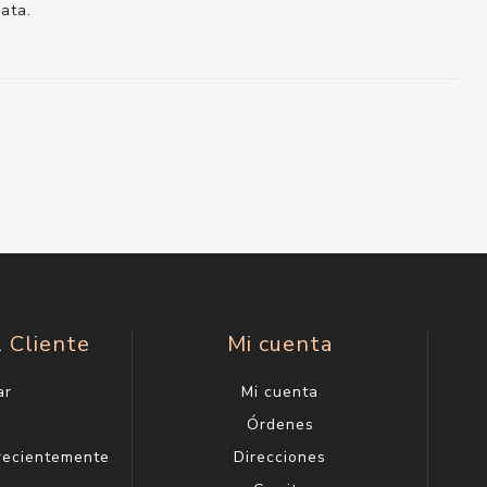
ata.
l Cliente
Mi cuenta
ar
Mi cuenta
g
Órdenes
 recientemente
Direcciones