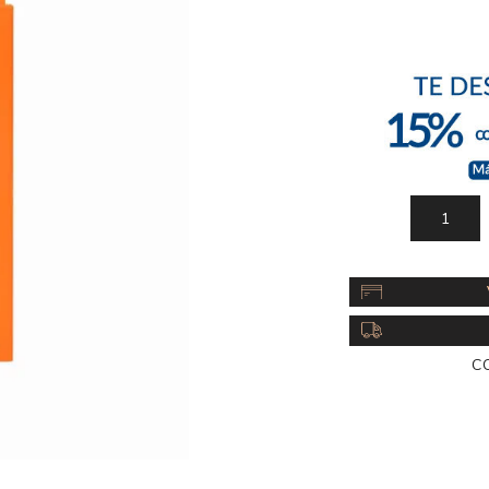
Acc
Cos
C