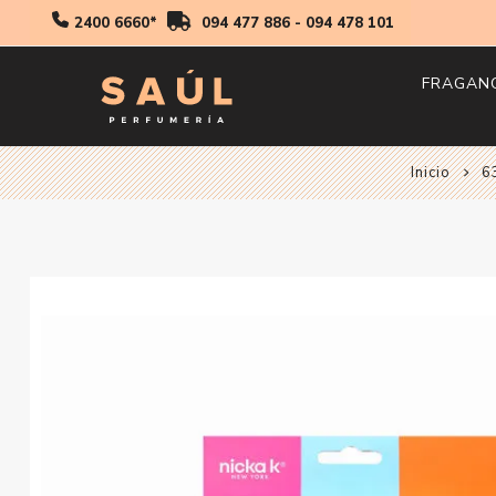
2400 6660*
094 477 886
-
094 478 101
FRAGAN
Inicio
Hombr
6
Mujer
Niños