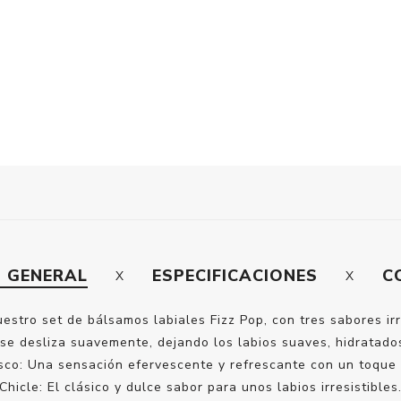
N GENERAL
ESPECIFICACIONES
C
estro set de bálsamos labiales Fizz Pop, con tres sabores irr
o se desliza suavemente, dejando los labios suaves, hidratados
sco: Una sensación efervescente y refrescante con un toque 
Chicle: El clásico y dulce sabor para unos labios irresistibles