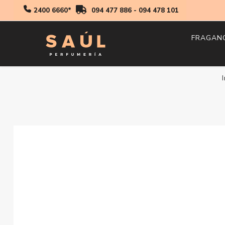
2400 6660*
094 477 886
-
094 478 101
FRAGAN
Hombr
I
Mujer
Niños