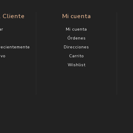
l Cliente
Mi cuenta
ar
Mi cuenta
g
Órdenes
 recientemente
Direcciones
evo
Carrito
Wishlist