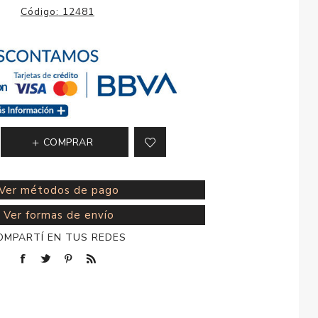
esorios para
Código:
12481
metica
COMPRAR
Ver métodos de pago
Ver formas de envío
OMPARTÍ EN TUS REDES