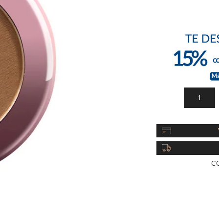
Acc
Cos
C