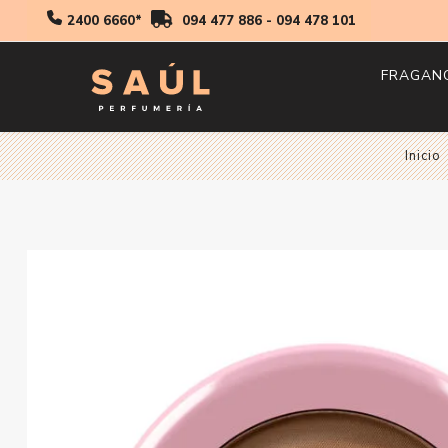
2400 6660*
094 477 886
-
094 478 101
FRAGAN
Hombr
Inicio
Mujer
Niños