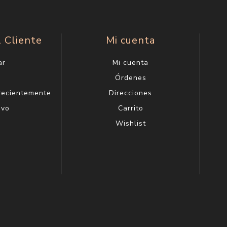
l Cliente
Mi cuenta
ar
Mi cuenta
g
Órdenes
 recientemente
Direcciones
evo
Carrito
Wishlist