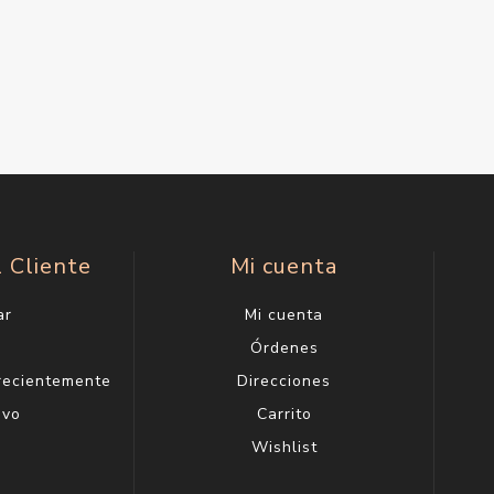
l Cliente
Mi cuenta
ar
Mi cuenta
g
Órdenes
 recientemente
Direcciones
evo
Carrito
Wishlist