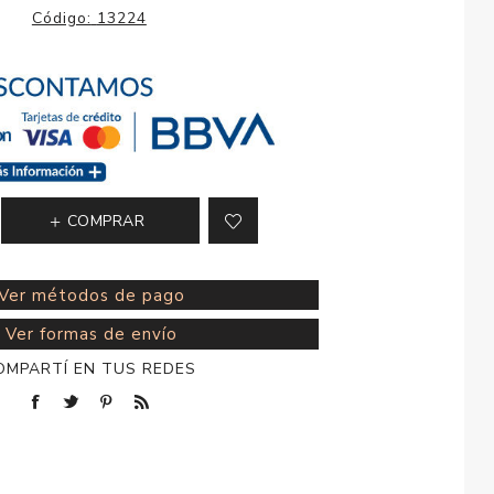
esorios para
Código:
13224
metica
COMPRAR
Ver métodos de pago
Ver formas de envío
OMPARTÍ EN TUS REDES