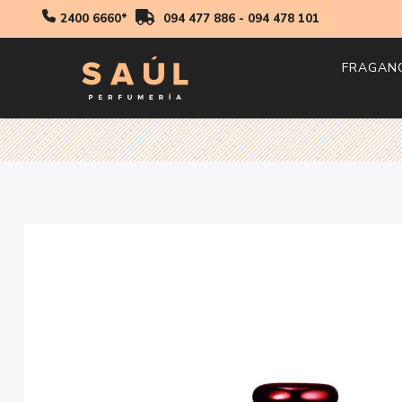
2400 6660*
094 477 886
-
094 478 101
FRAGAN
Hombr
Mujer
Niños