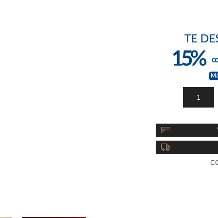
Acc
Cos
C