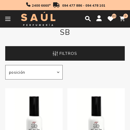
2400 6660*
094 477 886
-
094 478 101
0
0
SB
FILTROS