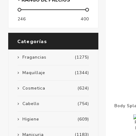
RANGO DE PRECIOS
246
400
Categorías
Fragancias
(1275)
Maquillaje
(1344)
Cosmetica
(624)
Cabello
(754)
Body Spla
Higiene
(609)
Manicuria
(1183)