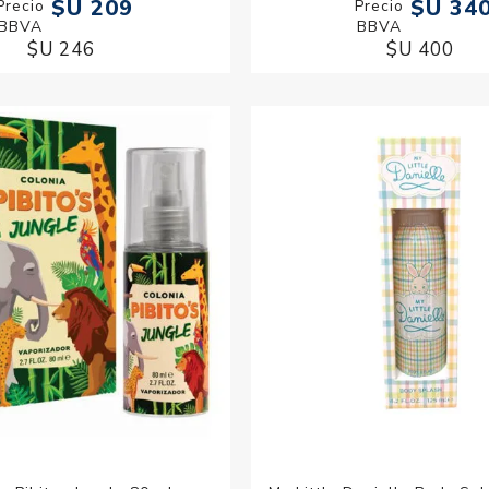
$U 209
$U 34
$U 246
$U 400