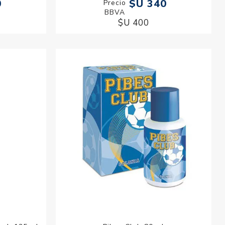
0
$U 340
$U 400