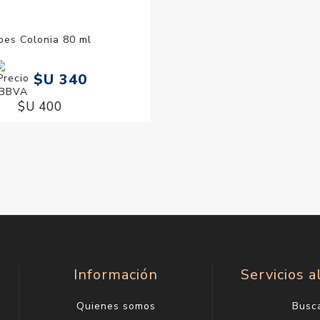
bes Colonia 80 ml
$U 340
$U 400
Información
Servicios a
Quienes somos
Busc