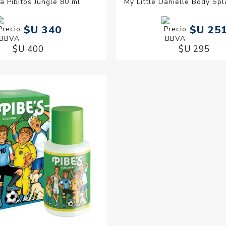
a Pibitos Jungle 80 ml
My Little Danielle Body Sp
$U 340
$U 25
$U 400
$U 295