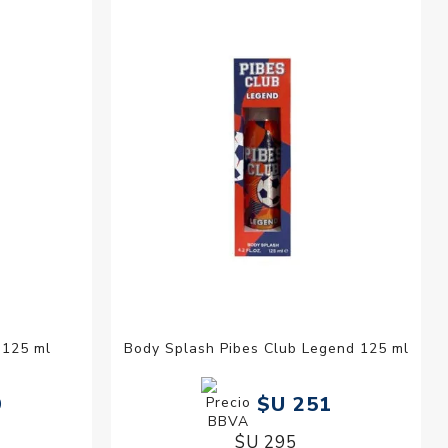
esorios para
metica
 125 ml
Body Splash Pibes Club Legend 125 ml
9
$U 251
$U 295