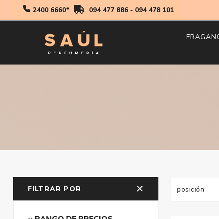
2400 6660*
094 477 886
-
094 478 101
FRAGAN
Hombr
Mujer
Niños
FILTRAR POR