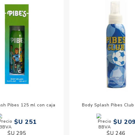
Acc
Cos
sh Pibes 125 ml con caja
Body Splash Pibes Club
$U 251
$U 20
$U 295
$U 246