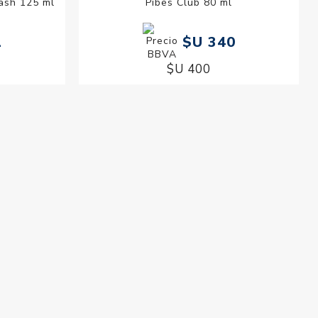
lash 125 ml
Pibes Club 80 ml
1
$U 340
$U 400