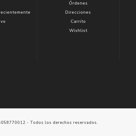
g
Órdenes
 recientemente
Direcciones
evo
Carrito
Wishlist
15058770012 - Todos los derechos reservados.