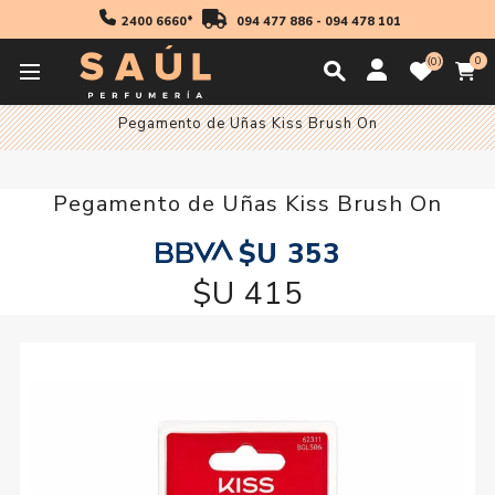
2400 6660*
094 477 886
-
094 478 101
0
0
Inicio
Maquillaje
Ojos
Pegamentos
Pegamento de Uñas Kiss Brush On
Pegamento de Uñas Kiss Brush On
$U 353
$U 415