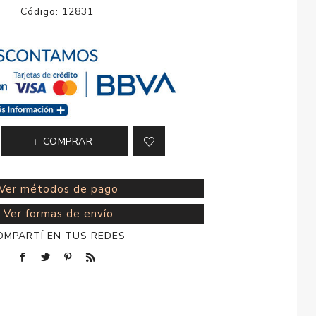
esorios para
Código:
12831
metica
COMPRAR
Ver métodos de pago
Ver formas de envío
OMPARTÍ EN TUS REDES