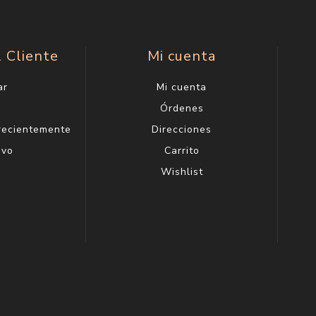
l Cliente
Mi cuenta
ar
Mi cuenta
g
Órdenes
 recientemente
Direcciones
evo
Carrito
Wishlist