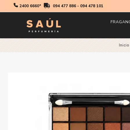
2400 6660*
094 477 886
-
094 478 101
FRAGAN
Hombr
Inicio
Mujer
Niños