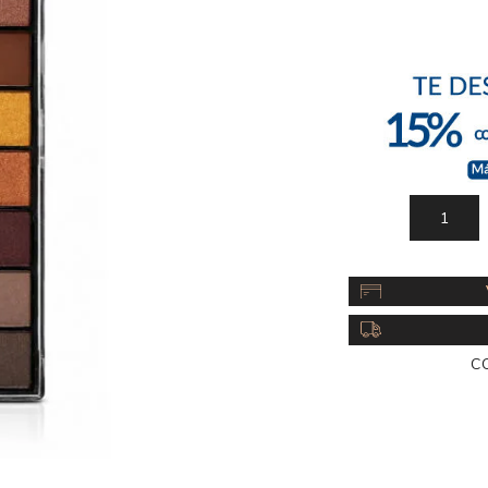
Acc
Cos
C