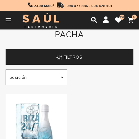
2400 6660*
094 477 886
-
094 478 101
0
0
PACHA
FILTROS