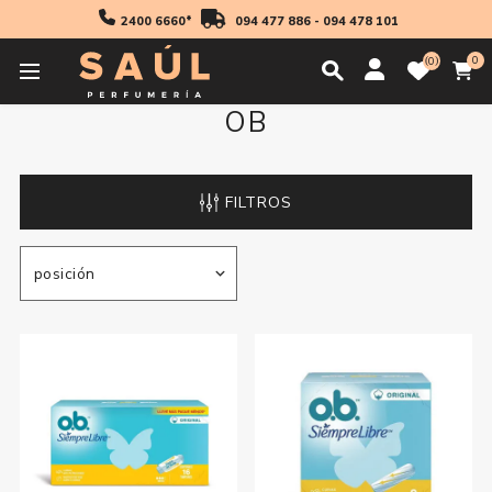
2400 6660*
094 477 886
-
094 478 101
0
0
OB
FILTROS