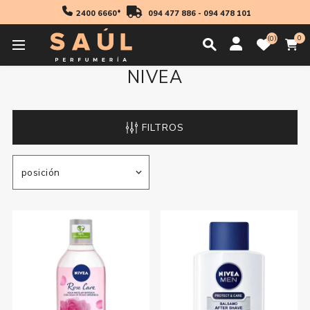
2400 6660*
094 477 886
-
094 478 101
0
0
NIVEA
FILTROS