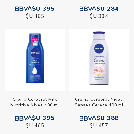
$U 395
$U 284
$U 465
$U 334
Crema Corporal Milk
Crema Corporal Nivea
Nutritiva Nivea 400 ml
Senses Cereza 400 ml
$U 395
$U 388
$U 465
$U 457