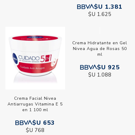
$U 1.381
$U 1.381
$U 1.625
$U 1.625
Crema Hidratante en Gel
Nivea Agua de Rosas 50
ml
$U 925
$U 1.088
Crema Facial Nivea
Antiarrugas Vitamina E 5
en 1 100 ml
$U 653
$U 768