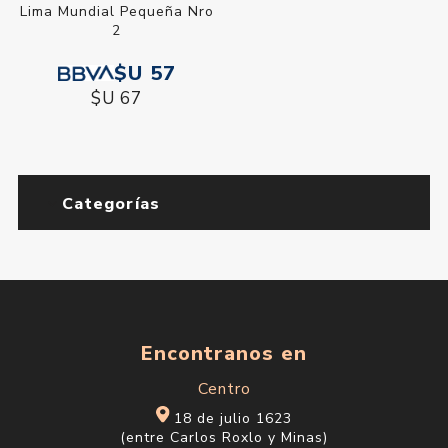
Lima Mundial Pequeña Nro
2
$U 57
$U 67
Categorías
Encontranos en
Centro
18 de julio 1623
(entre Carlos Roxlo y Minas)