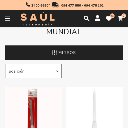
2400 6660*
094 477 886
-
094 478 101
0
0
MUNDIAL
FILTROS