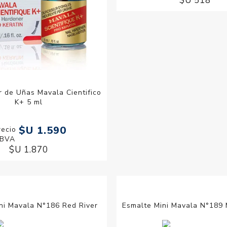
 de Uñas Mavala Cientifico
Esmalte Mini Mavala N°133 
K+ 5 ml
$U 44
$U 1.590
$U 518
$U 1.870
ni Mavala N°186 Red River
Esmalte Mini Mavala N°189