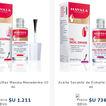
Acc
Cos
 Uñas Mavala Mavaderma 10
Aceite Secante de Esmalte
ml
ml
$U 1.211
$U 73