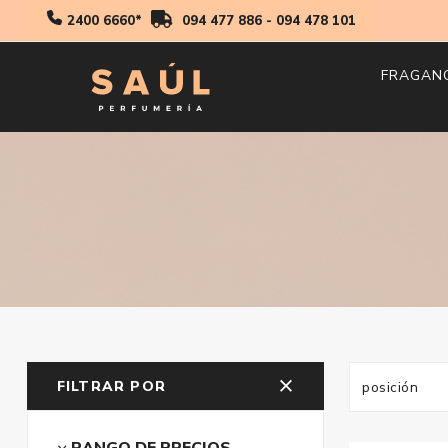
2400 6660*
094 477 886
-
094 478 101
FRAGAN
Hombr
Mujer
Niños
FILTRAR POR