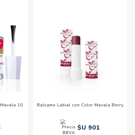
esorios para
metica
 Mavala 10
Balsamo Labial con Color Mavala Berry
6
$U 901