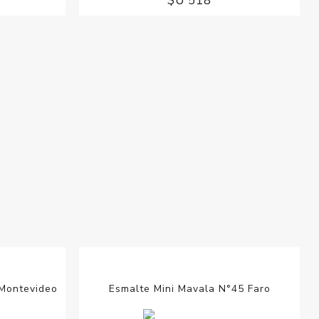
Velvet Prune
Esmalte Mini Mavala N°184 Frozen Berry
0
$U 440
$U 518
 Montevideo
Esmalte Mini Mavala N°45 Faro