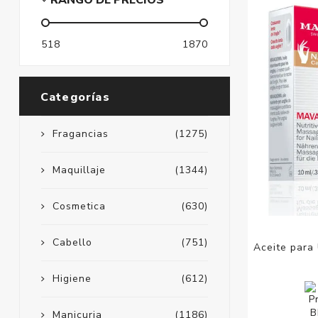
RANGO DE PRECIOS
518
1870
Categorías
Fragancias
(1275)
Maquillaje
(1344)
Cosmetica
(630)
Cabello
(751)
Aceite para
Higiene
(612)
Manicuria
(1186)