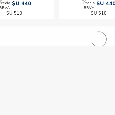
$U 440
$U 44
$U 518
$U 518
i Mavala The Power of Pink
Exfoliante Iluminador para 
15 ml
$U 440
$U 1.590
$U 518
$U 1.870
esmalte Mavala 30 unidades
Quita Cuticulas Mavala
$U 740
$U 723
$U 870
$U 850