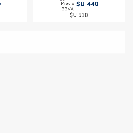
0
$U 440
$U 518
Uñas Mavala
Fortalecedor de Uñas Mavala Mava
Strong 10 ml
$U 1.336
$U 1.572
 10 ml
Quitaesmalte Extra Suave Mavala 100 ml
$U 553
$U 650