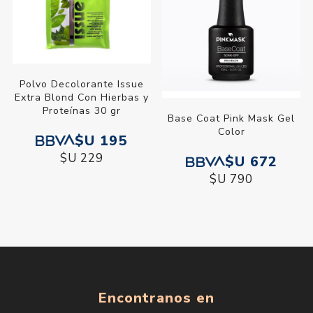
Polvo Decolorante Issue
Extra Blond Con Hierbas y
Proteínas 30 gr
Base Coat Pink Mask Gel
Color
$U 195
$U 229
$U 672
$U 790
Encontranos en