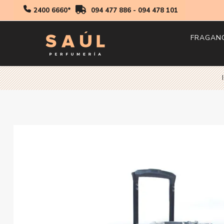
2400 6660*
094 477 886
-
094 478 101
FRAGAN
Hombr
Mujer
Niños