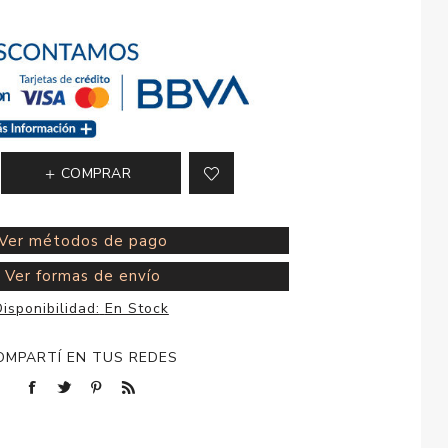
esorios para
metica
COMPRAR
Ver métodos de pago
Ver formas de envío
isponibilidad:
En Stock
OMPARTÍ EN TUS REDES