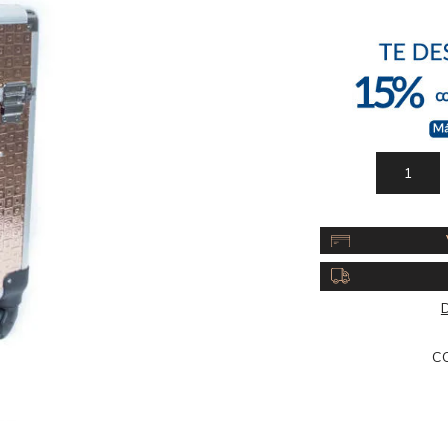
Acc
Cos
D
C