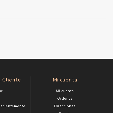
l Cliente
Mi cuenta
ar
Mi cuenta
g
Órdenes
 recientemente
Direcciones