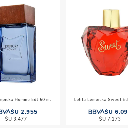
Acc
Cos
empicka Homme Edt 50 ml
Lolita Lempicka Sweet E
$U 2.955
$U 6.0
$U 3.477
$U 7.173