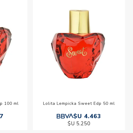
esorios para
metica
dp 100 ml
Lolita Lempicka Sweet Edp 50 ml
97
$U 4.463
$U 5.250