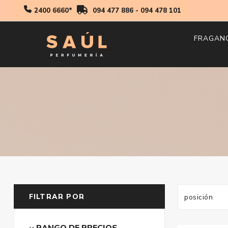
2400 6660*
094 477 886
-
094 478 101
FRAGAN
Hombr
Mujer
Niños
FILTRAR POR