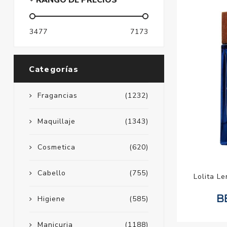
RANGO DE PRECIOS
3477
7173
Categorías
Fragancias
(1232)
Maquillaje
(1343)
Cosmetica
(620)
Cabello
(755)
Lolita L
Higiene
(585)
Manicuria
(1188)