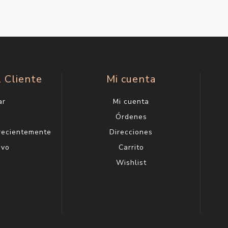
l Cliente
Mi cuenta
ar
Mi cuenta
g
Órdenes
 recientemente
Direcciones
evo
Carrito
Wishlist