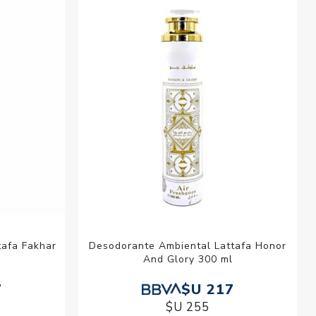
esorios para
metica
tafa Fakhar
Desodorante Ambiental Lattafa Honor
And Glory 300 ml
7
$U 217
$U 255