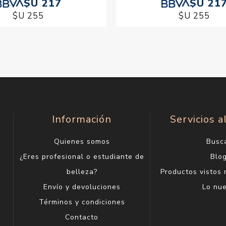
$U 217
$U 21
$U 255
$U 255
Información
Servicios a
Quienes somos
Busc
¿Eres profesional o estudiante de
Blo
belleza?
Productos vistos
Envío y devoluciones
Lo nu
Términos y condiciones
Contacto