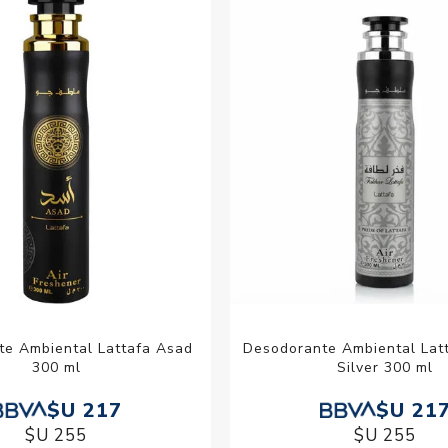
Acc
Cos
te Ambiental Lattafa Asad
Desodorante Ambiental Lat
300 ml
Silver 300 ml
$U 217
$U 21
$U 255
$U 255