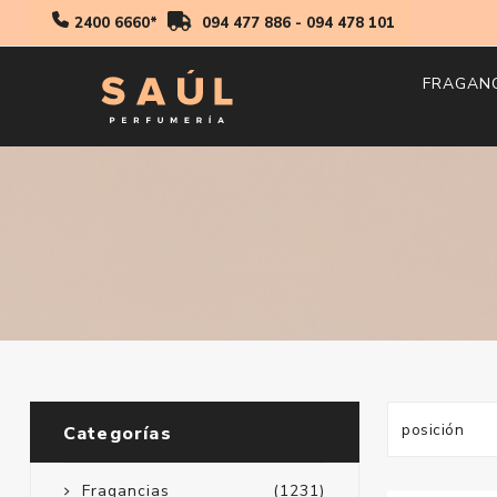
2400 6660*
094 477 886
-
094 478 101
FRAGAN
Hombr
Mujer
Niños
Categorías
Fragancias
(1231)