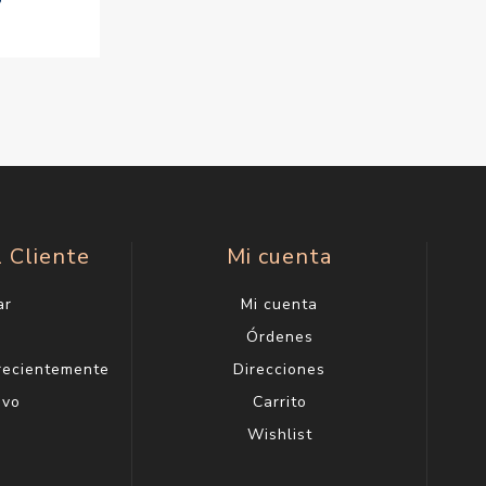
7
l Cliente
Mi cuenta
ar
Mi cuenta
g
Órdenes
 recientemente
Direcciones
evo
Carrito
Wishlist