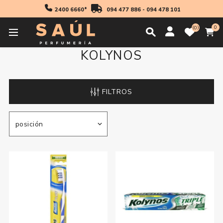
2400 6660*
094 477 886
-
094 478 101
0
0
KOLYNOS
FILTROS