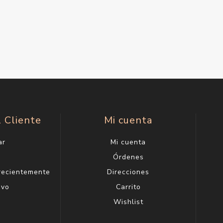
l Cliente
Mi cuenta
ar
Mi cuenta
g
Órdenes
 recientemente
Direcciones
evo
Carrito
Wishlist