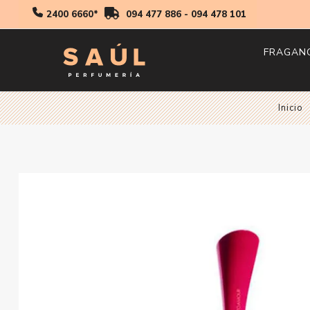
2400 6660*
094 477 886
-
094 478 101
FRAGAN
Hombr
Inicio
Mujer
Niños