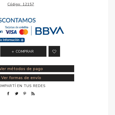
esorios para
Código:
12157
metica
COMPRAR
Ver métodos de pago
Ver formas de envío
OMPARTÍ EN TUS REDES