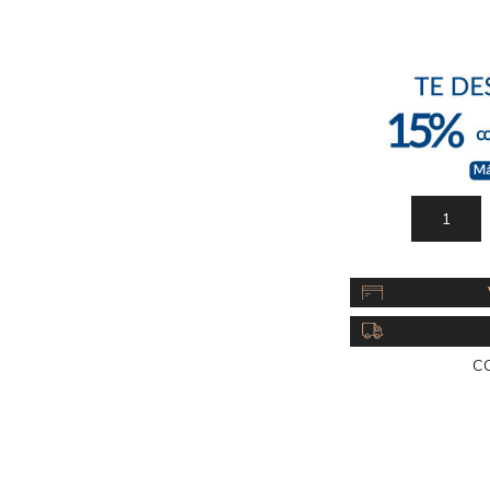
Acc
Cos
C