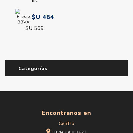
ml
$U 484
$U 569
Categorías
Encontranos en
Centro
18 de julio 1623