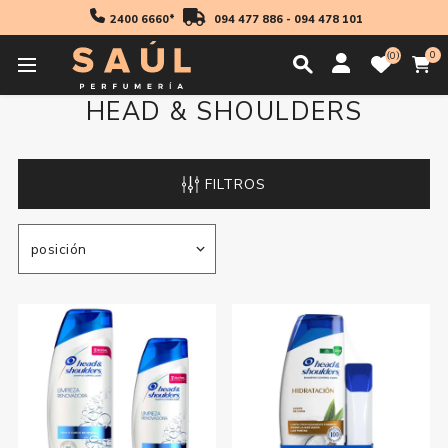
2400 6660*
094 477 886
-
094 478 101
0
0
HEAD & SHOULDERS
FILTROS