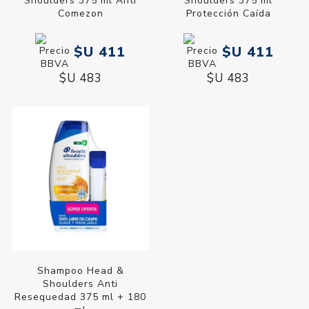
Shoulders 375 ml Anti
Shoulders 375 ml
Comezon
Protección Caída
$U 411
$U 411
$U 483
$U 483
Shampoo Head &
Shoulders Anti
Resequedad 375 ml + 180