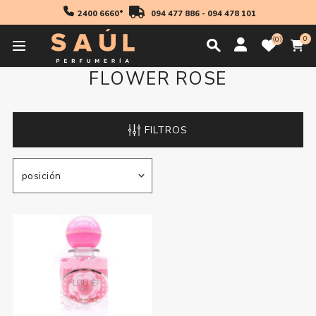
2400 6660*
094 477 886
-
094 478 101
0
0
FLOWER ROSE
FILTROS