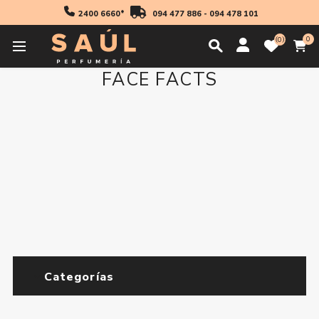
2400 6660*
094 477 886
-
094 478 101
0
0
FACE FACTS
Categorías