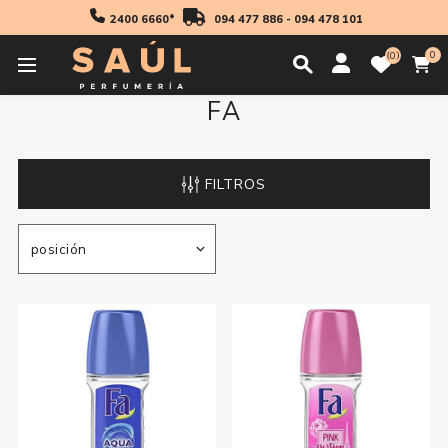
2400 6660*
094 477 886
-
094 478 101
0
0
FA
FILTROS