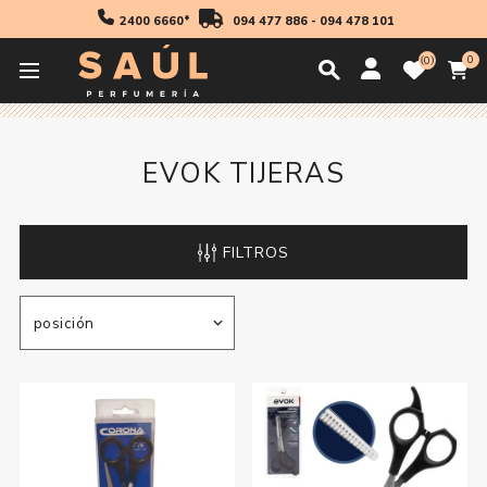
2400 6660*
094 477 886
-
094 478 101
0
0
Inicio
Evok Tijeras
EVOK TIJERAS
FILTROS