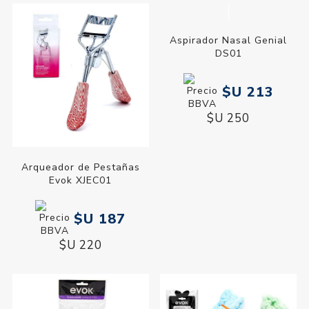
Aspirador Nasal Genial
DS01
$U 213
$U 250
Arqueador de Pestañas
Evok XJEC01
$U 187
$U 220