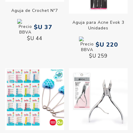
Aguja de Crochet Nº7
Aguja para Acne Evok 3
$U 37
Unidades
$U 44
$U 220
$U 259