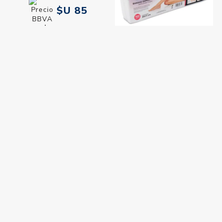
$U 85
$U 100
Bandas Depilatorias x 100
unidades Evok
$U 212
$U 249