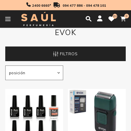
2400 6660*
094 477 886
-
094 478 101
0
0
EVOK
FILTROS