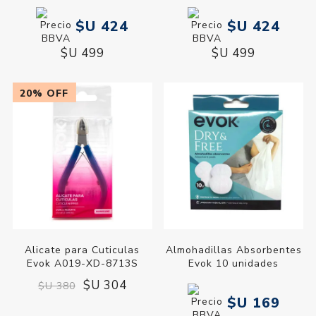
$U 424
$U 424
$U 499
$U 499
20% OFF
Alicate para Cuticulas
Almohadillas Absorbentes
Evok A019-XD-8713S
Evok 10 unidades
$U 304
$U 380
$U 169