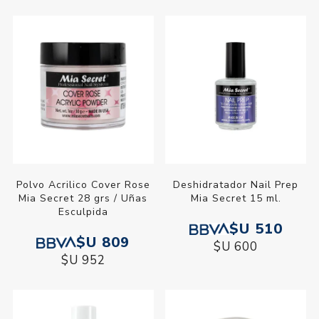
Polvo Acrilico Cover Rose
Deshidratador Nail Prep
Mia Secret 28 grs / Uñas
Mia Secret 15 ml.
Esculpida
$U 510
$U 809
$U 600
$U 952