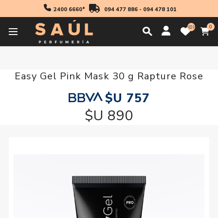
2400 6660*
094 477 886
-
094 478 101
0
0
Inicio
Manicuria
Easy Gel Pink Mask 30 g Rapture Rose
Easy Gel Pink Mask 30 g Rapture Rose
$U 757
$U 890