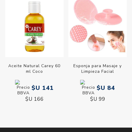
Aceite Natural Carey 60
Esponja para Masaje y
ml Coco
Limpieza Facial
$U 141
$U 84
$U 166
$U 99