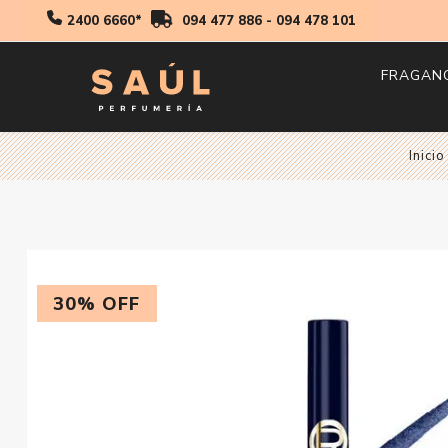
2400 6660*
094 477 886
-
094 478 101
FRAGAN
Hombr
Inicio
Mujer
Niños
30% OFF