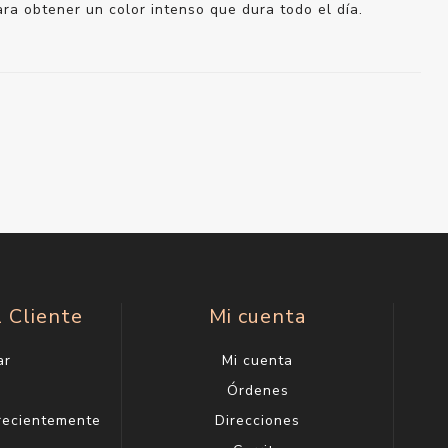
ara obtener un color intenso que dura todo el día.
l Cliente
Mi cuenta
ar
Mi cuenta
g
Órdenes
 recientemente
Direcciones