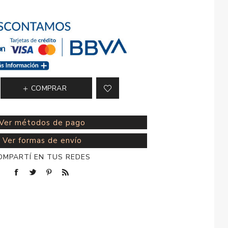
esorios para
metica
COMPRAR
Ver métodos de pago
Ver formas de envío
OMPARTÍ EN TUS REDES