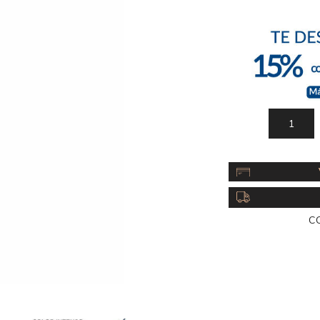
Acc
Cos
C