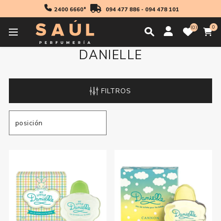
2400 6660*
094 477 886
-
094 478 101
0
0
DANIELLE
FILTROS