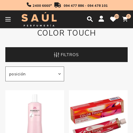
2400 6660*
094 477 886
-
094 478 101
0
0
COLOR TOUCH
FILTROS