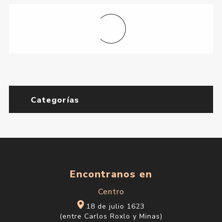
Tinta Color Touch 60 ml
Nº6.0
$U 533
$U 627
Categorías