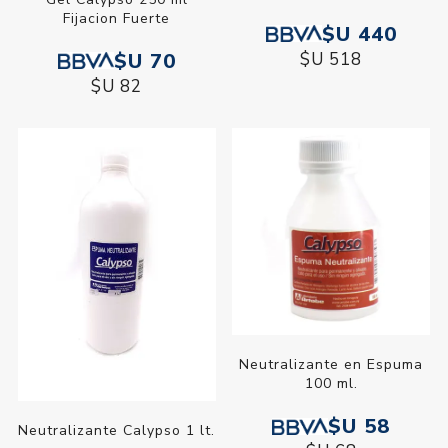
$U 440
Fijacion Fuerte
$U 518
$U 70
$U 82
Neutralizante en Espuma
100 ml.
$U 58
Neutralizante Calypso 1 lt.