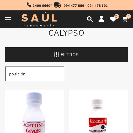
2400 6660*
094 477 886
-
094 478 101
0
0
CALYPSO
FILTROS