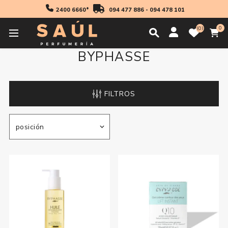
2400 6660*
094 477 886
-
094 478 101
0
0
BYPHASSE
FILTROS