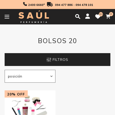
2400 6660*
094 477 886
-
094 478 101
0
0
Inicio
Bolsos 20
BOLSOS 20
FILTROS
20% OFF